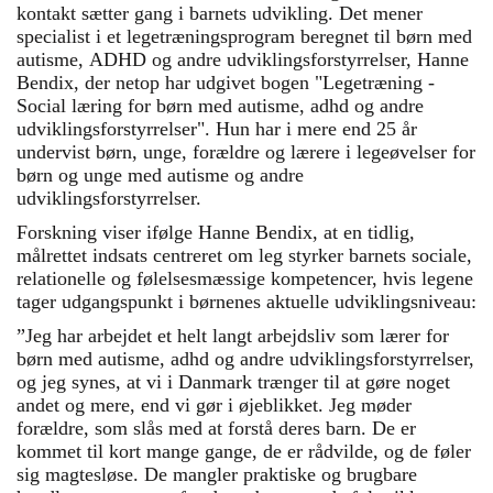
kontakt sætter gang i barnets udvikling. Det mener
specialist i et legetræningsprogram beregnet til børn med
autisme, ADHD og andre udviklingsforstyrrelser, Hanne
Bendix, der netop har udgivet bogen "Legetræning -
Social læring for børn med autisme, adhd og andre
udviklingsforstyrrelser". Hun har i mere end 25 år
undervist børn, unge, forældre og lærere i legeøvelser for
børn og unge med autisme og andre
udviklingsforstyrrelser.
Forskning viser ifølge Hanne Bendix, at en tidlig,
målrettet indsats centreret om leg styrker barnets sociale,
relationelle og følelsesmæssige kompetencer, hvis legene
tager udgangspunkt i børnenes aktuelle udviklingsniveau:
”Jeg har arbejdet et helt langt arbejdsliv som lærer for
børn med autisme, adhd og andre udviklingsforstyrrelser,
og jeg synes, at vi i Danmark trænger til at gøre noget
andet og mere, end vi gør i øjeblikket. Jeg møder
forældre, som slås med at forstå deres barn. De er
kommet til kort mange gange, de er rådvilde, og de føler
sig magtesløse. De mangler praktiske og brugbare