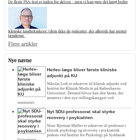
De fleste PSA-test er inden for skiven – men vi kan gøre det langt bedre
Kliniske tandteknikere: Glem ikke de patienter, der allerede har mistet
tænderne
Flere artikler
Nye navne
Herlev-læge bliver første kliniske
adjunkt på KU
Nikolai Loft er udnævnt til klinisk adjunkt ved
Institut for Klinisk Medicin på Københavns
Universitet. Dermed bliver han den første, der
ansættes i den nye stillingskategori ved
instituttet.
Nyt SDU-professorat skal styrke
recovery i psykiatrien
Stine Bjerrum Møller er udnævnt til professor i
klinisk psykologi og recovery i psykiatrisk
praksis ved Institut for Psykologi på Syddansk
Universitet.