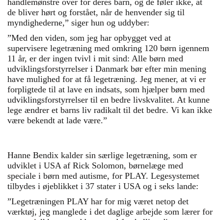
handlemønstre over for deres barn, og de føler ikke, at
de bliver hørt og forstået, når de henvender sig til
myndighederne,” siger hun og uddyber:
”Med den viden, som jeg har opbygget ved at
supervisere legetræning med omkring 120 børn igennem
11 år, er der ingen tvivl i mit sind: Alle børn med
udviklingsforstyrrelser i Danmark bør efter min mening
have mulighed for at få legetræning. Jeg mener, at vi er
forpligtede til at lave en indsats, som hjælper børn med
udviklingsforstyrrelser til en bedre livskvalitet. At kunne
lege ændrer et barns liv radikalt til det bedre. Vi kan ikke
være bekendt at lade være.”
Hanne Bendix kalder sin særlige legetræning, som er
udviklet i USA af Rick Solomon, børnelæge med
speciale i børn med autisme, for PLAY. Legesystemet
tilbydes i øjeblikket i 37 stater i USA og i seks lande:
”Legetræningen PLAY har for mig været netop det
værktøj, jeg manglede i det daglige arbejde som lærer for