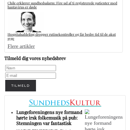
Chile erklærer sundhedsalarm: Fire ud af ti registrerede patienter med
hantavirus er døde
Hospitalsafdeling dropper rutinekontroller og får bedre tid til de akut
syge
Flere artikler
Tilmeld dig vores nyhedsbrev
TILMELD
Lungeforeningens nye formand
hørte irsk folkemusik på pub:
Stemningen var fantastisk