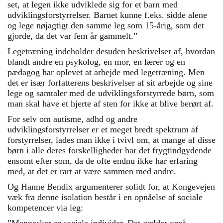
set, at legen ikke udviklede sig for et barn med
udviklingsforstyrrelser. Barnet kunne f.eks. sidde alene
og lege nøjagtigt den samme leg som 15-årig, som det
gjorde, da det var fem år gammelt.”
Legetræning indeholder desuden beskrivelser af, hvordan
blandt andre en psykolog, en mor, en lærer og en
pædagog har oplevet at arbejde med legetræning. Men
det er især forfatterens beskrivelser af sit arbejde og sine
lege og samtaler med de udviklingsforstyrrede børn, som
man skal have et hjerte af sten for ikke at blive berørt af.
For selv om autisme, adhd og andre
udviklingsforstyrrelser er et meget bredt spektrum af
forstyrrelser, lades man ikke i tvivl om, at mange af disse
børn i alle deres forskelligheder har det frygtindgydende
ensomt efter som, da de ofte endnu ikke har erfaring
med, at det er rart at være sammen med andre.
Og Hanne Bendix argumenterer solidt for, at Kongevejen
væk fra denne isolation består i en opnåelse af sociale
kompetencer via leg: