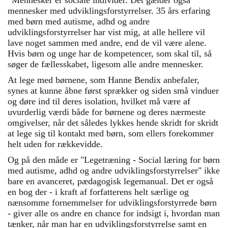
”Mennesker er sociale individer. Det gælder også
mennesker med udviklingsforstyrrelser. 35 års erfaring
med børn med autisme, adhd og andre
udviklingsforstyrrelser har vist mig, at alle hellere vil
lave noget sammen med andre, end de vil være alene.
Hvis børn og unge har de kompetencer, som skal til, så
søger de fællesskabet, ligesom alle andre mennesker.
At lege med børnene, som Hanne Bendix anbefaler,
synes at kunne åbne først sprækker og siden små vinduer
og døre ind til deres isolation, hvilket må være af
uvurderlig værdi både for børnene og deres nærmeste
omgivelser, når det således lykkes hende skridt for skridt
at lege sig til kontakt med børn, som ellers forekommer
helt uden for rækkevidde.
Og på den måde er "Legetræning - Social læring for børn
med autisme, adhd og andre udviklingsforstyrrelser" ikke
bare en avanceret, pædagogisk legemanual. Det er også
en bog der - i kraft af forfatterens helt særlige og
nænsomme fornemmelser for udviklingsforstyrrede børn
- giver alle os andre en chance for indsigt i, hvordan man
tænker, når man har en udviklingsforstyrrelse samt en