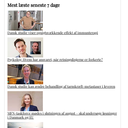
Mest læste seneste 7 dage
Dansk studie viser opsigtsvækkende effekt af immunterapi
Psykolog: Hvem har ansvaret, når retningslinjerne er forkerte?
Dansk studie kan ændre behandling af tarmkræft-metastaser i leveren
MFN-taskforce mødes i slutningen af august – skal undersøge løsninger
i Danmark og EU