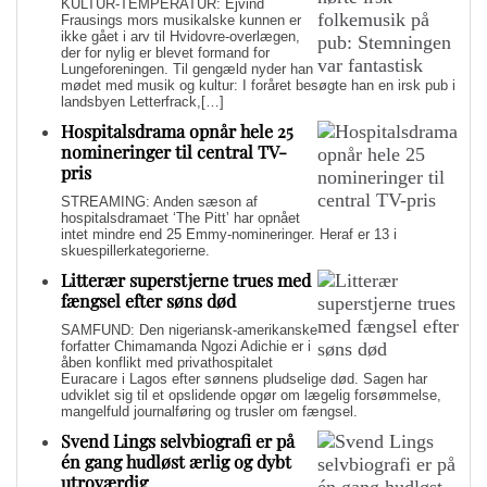
KULTUR-TEMPERATUR: Ejvind
Frausings mors musikalske kunnen er
ikke gået i arv til Hvidovre-overlægen,
der for nylig er blevet formand for
Lungeforeningen. Til gengæld nyder han
mødet med musik og kultur: I foråret besøgte han en irsk pub i
landsbyen Letterfrack,[…]
Hospitalsdrama opnår hele 25
nomineringer til central TV-
pris
STREAMING: Anden sæson af
hospitalsdramaet ‘The Pitt’ har opnået
intet mindre end 25 Emmy-nomineringer. Heraf er 13 i
skuespillerkategorierne.
Litterær superstjerne trues med
fængsel efter søns død
SAMFUND: Den nigeriansk-amerikanske
forfatter Chimamanda Ngozi Adichie er i
åben konflikt med privathospitalet
Euracare i Lagos efter sønnens pludselige død. Sagen har
udviklet sig til et opslidende opgør om lægelig forsømmelse,
mangelfuld journalføring og trusler om fængsel.
Svend Lings selvbiografi er på
én gang hudløst ærlig og dybt
utroværdig