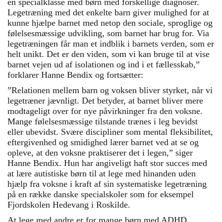
en specialklasse med børn med forskellige diagnoser.
Legetræning med det enkelte barn giver mulighed for at
kunne hjælpe barnet med netop den sociale, sproglige og
følelsesmæssige udvikling, som barnet har brug for. Via
legetræningen får man et indblik i barnets verden, som er
helt unikt. Det er den viden, som vi kan bruge til at vise
barnet vejen ud af isolationen og ind i et fællesskab,”
forklarer Hanne Bendix og fortsætter:
”Relationen mellem barn og voksen bliver styrket, når vi
legetræner jævnligt. Det betyder, at barnet bliver mere
modtageligt over for nye påvirkninger fra den voksne.
Mange følelsesmæssige tilstande trænes i leg bevidst
eller ubevidst. Svære discipliner som mental fleksibilitet,
eftergivenhed og smidighed lærer barnet ved at se og
opleve, at den voksne praktiserer det i legen,” siger
Hanne Bendix. Hun har angiveligt haft stor succes med
at lære autistiske børn til at lege med hinanden uden
hjælp fra voksne i kraft af sin systematiske legetræning
på en række danske specialskoler som for eksempel
Fjordskolen Hedevang i Roskilde.
At lege med andre er for mange børn med ADHD,