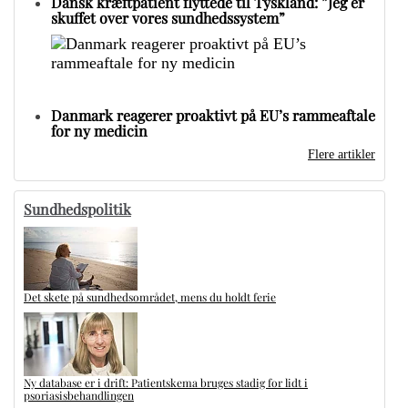
Dansk kræftpatient flyttede til Tyskland: ”Jeg er
skuffet over vores sundhedssystem”
Danmark reagerer proaktivt på EU’s rammeaftale
for ny medicin
Flere artikler
Sundhedspolitik
Det skete på sundhedsområdet, mens du holdt ferie
Ny database er i drift: Patientskema bruges stadig for lidt i
psoriasisbehandlingen