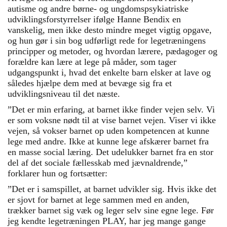
autisme og andre børne- og ungdomspsykiatriske
udviklingsforstyrrelser ifølge Hanne Bendix en
vanskelig, men ikke desto mindre meget vigtig opgave,
og hun gør i sin bog udførligt rede for legetræningens
principper og metoder, og hvordan lærere, pædagoger og
forældre kan lære at lege på måder, som tager
udgangspunkt i, hvad det enkelte barn elsker at lave og
således hjælpe dem med at bevæge sig fra et
udviklingsniveau til det næste.
”Det er min erfaring, at barnet ikke finder vejen selv. Vi
er som voksne nødt til at vise barnet vejen. Viser vi ikke
vejen, så vokser barnet op uden kompetencen at kunne
lege med andre. Ikke at kunne lege afskærer barnet fra
en masse social læring. Det udelukker barnet fra en stor
del af det sociale fællesskab med jævnaldrende,”
forklarer hun og fortsætter:
”Det er i samspillet, at barnet udvikler sig. Hvis ikke det
er sjovt for barnet at lege sammen med en anden,
trækker barnet sig væk og leger selv sine egne lege. Før
jeg kendte legetræningen PLAY, har jeg mange gange