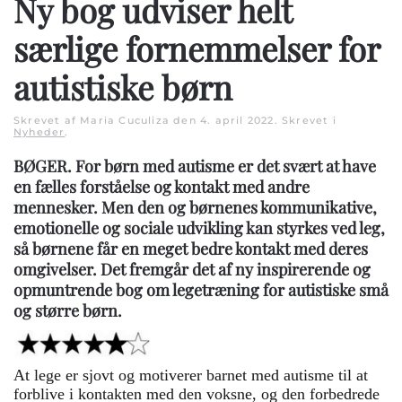
Ny bog udviser helt
særlige fornemmelser for
autistiske børn
Skrevet af Maria Cuculiza den
4. april 2022
. Skrevet i
Nyheder
.
BØGER. For børn med autisme er det svært at have
en fælles forståelse og kontakt med andre
mennesker. Men den og børnenes kommunikative,
emotionelle og sociale udvikling kan styrkes ved leg,
så børnene får en meget bedre kontakt med deres
omgivelser. Det fremgår det af ny inspirerende og
opmuntrende bog om legetræning for autistiske små
og større børn.
At lege er sjovt og motiverer barnet med autisme til at
forblive i kontakten med den voksne, og den forbedrede