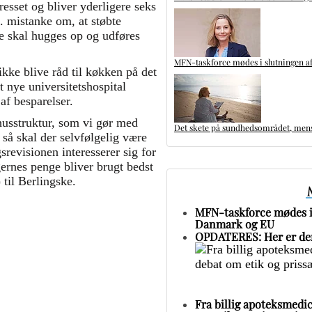
esset og bliver yderligere seks
. mistanke om, at støbte
e skal hugges op og udføres
MFN-taskforce mødes i slutningen af
ikke blive råd til køkken på det
 nye universitetshospital
af besparelser.
husstruktur, som vi gør med
Det skete på sundhedsområdet, mens 
 så skal der selvfølgelig være
gsrevisionen interesserer sig for
rgernes penge bliver brugt bedst
til Berlingske.
MFN-taskforce mødes i 
Danmark og EU
OPDATERES: Her er den
Fra billig apoteksmedic