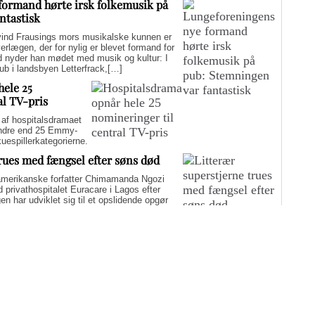
formand hørte irsk folkemusik på
ntastisk
d Frausings mors musikalske kunnen er
verlægen, der for nylig er blevet formand for
d nyder han mødet med musik og kultur: I
pub i landsbyen Letterfrack,[…]
hele 25
al TV-pris
f hospitalsdramaet
mindre end 25 Emmy-
kuespillerkategorierne.
trues med fængsel efter søns død
merikanske forfatter Chimamanda Ngozi
d privathospitalet Euracare i Lagos efter
n har udviklet sig til et opslidende opgør
elfuld journalføring og trusler om fængsel.
i er på én gang hudløst ærlig og
sin biografi for at genaktivere debatten om
er med at skygge for sin legitime holdning
 til det svære etiske spørgsmål.
Flere artikler