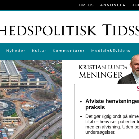
OM OS
ANNONCER
JO
Nyheder
Kultur
Kommentarer
Medicin&Evidens
Afviste henvisninge
praksis
Det gør rigtig ondt på alme
tilløb – henviser patienter 
med en afvisning. Uden be
undersøgelser.