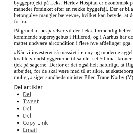
byggeprojekt på f.eks. Herlev Hospital er økonomisk pr
måneder forsinket efter en række byggefejl. Der er bl.a
betongulve mangler bæreevne, hvilket kan betyde, at d
forfra.
På grund af besparelser vil der f.eks. formentlig heller 
kommende supersygehus i Hillerød, og i Aarhus har det
måttet undvære aircondition i flere nye afdelinger pga. 
»Når vi investerer så massivt i en ny og moderne syge
kvalitetsfondsbyggerierne til samlet set 50 mia. kroner,
tjek på sagerne. Derfor er det også helt naturligt, at Ri
arbejdet, for de skal være med til at sikre, at skattebo
muligt,« siger sundhedsminister Ellen Trane Nørby (V) 
Del artikler
Del
Tweet
Del
Del
Copy Link
Email