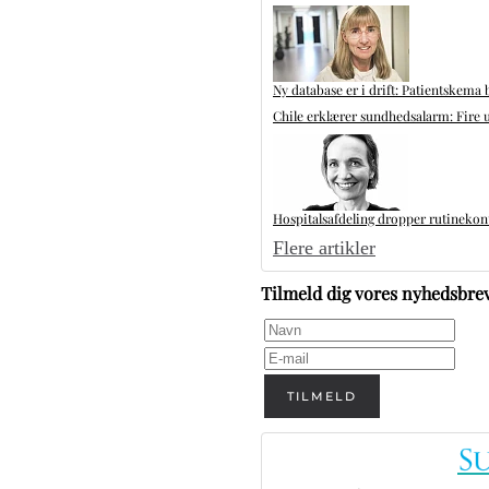
Ny database er i drift: Patientskema 
Chile erklærer sundhedsalarm: Fire u
Hospitalsafdeling dropper rutinekontr
Flere artikler
Tilmeld dig vores nyhedsbre
TILMELD