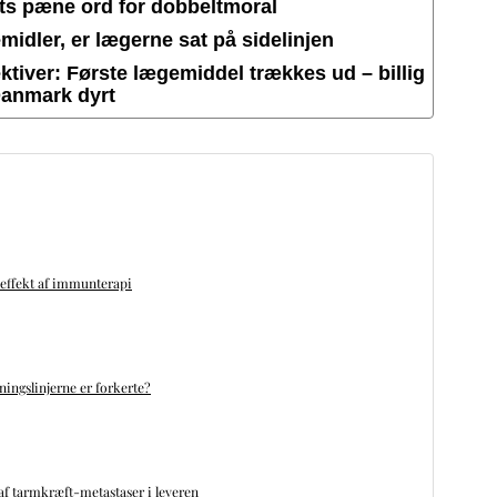
ets pæne ord for dobbeltmoral
idler, er lægerne sat på sidelinjen
tiver: Første lægemiddel trækkes ud – billig
Danmark dyrt
 effekt af immunterapi
ningslinjerne er forkerte?
f tarmkræft-metastaser i leveren