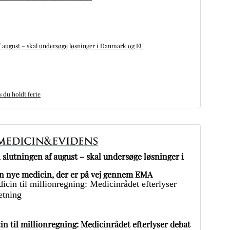
 august – skal undersøge løsninger i Danmark og EU
du holdt ferie
slutningen af august – skal undersøge løsninger i
 nye medicin, der er på vej gennem EMA
in til millionregning: Medicinrådet efterlyser debat