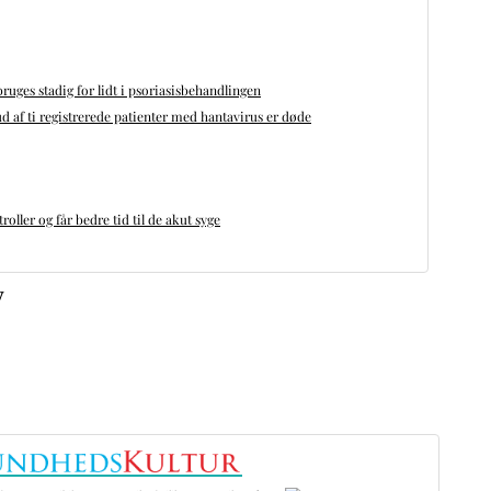
bruges stadig for lidt i psoriasisbehandlingen
d af ti registrerede patienter med hantavirus er døde
oller og får bedre tid til de akut syge
v