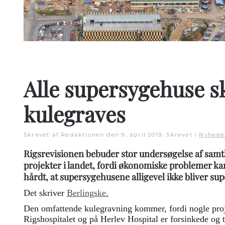
Alle supersygehuse s
kulegraves
Skrevet af Redaktionen den
9. april 2019
. Skrevet i
Nyhede
Rigsrevisionen bebuder stor undersøgelse af samt
projekter i landet, fordi økonomiske problemer k
hårdt, at supersygehusene alligevel ikke bliver sup
Det skriver
Berlingske.
Den omfattende kulegravning kommer, fordi nogle proj
Rigshospitalet og på Herlev Hospital er forsinkede og t