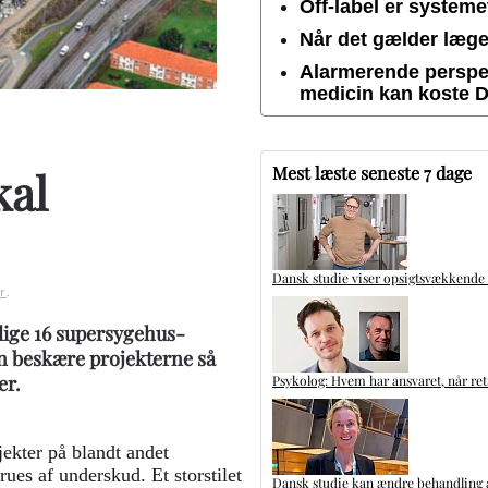
Off-label er system
Når det gælder lægem
Alarmerende perspek
medicin kan koste 
Mest læste seneste 7 dage
kal
Dansk studie viser opsigtsvækkende
r
.
lige 16 supersygehus-
an beskære projekterne så
er.
Psykolog: Hvem har ansvaret, når ret
ekter på blandt andet
rues af underskud. Et storstilet
Dansk studie kan ændre behandling a