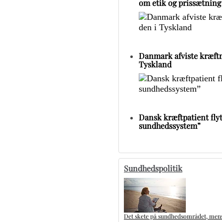
om etik og prissætning
Danmark afviste kræftm
Tyskland
Dansk kræftpatient flytt
sundhedssystem”
Sundhedspolitik
Det skete på sundhedsområdet, mens 