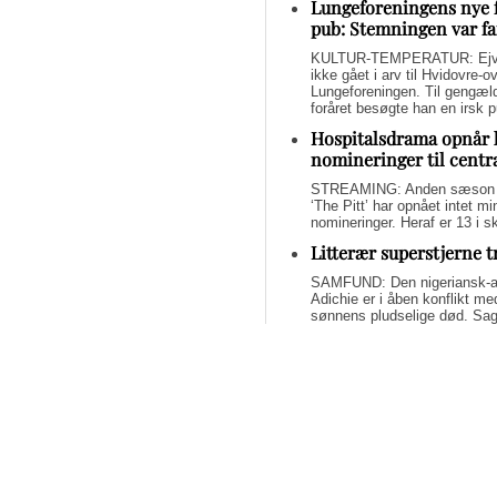
Lungeforeningens nye 
pub: Stemningen var fa
KULTUR-TEMPERATUR: Ejvin
ikke gået i arv til Hvidovre-o
Lungeforeningen. Til gengæl
foråret besøgte han en irsk 
Hospitalsdrama opnår 
nomineringer til centr
STREAMING: Anden sæson a
‘The Pitt’ har opnået intet 
nomineringer. Heraf er 13 i s
Litterær superstjerne 
SAMFUND: Den nigeriansk-a
Adichie er i åben konflikt me
sønnens pludselige død. Sage
om lægelig forsømmelse, mang
Svend Lings selvbiograf
dybt utroværdig
BØGER: Svend Lings udgiver 
aktiv dødshjælp, men han end
og for et konstruktivt bidrag