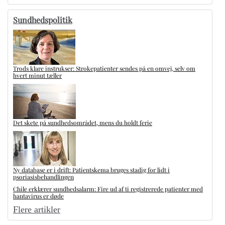
Sundhedspolitik
Trods klare instrukser: Strokepatienter sendes på en omvej, selv om
hvert minut tæller
Det skete på sundhedsområdet, mens du holdt ferie
Ny database er i drift: Patientskema bruges stadig for lidt i
psoriasisbehandlingen
Chile erklærer sundhedsalarm: Fire ud af ti registrerede patienter med
hantavirus er døde
Flere artikler