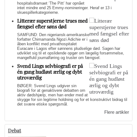
hospitalsdramaet ‘The Pitt’ har opnået
intet mindre end 25 Emmy-nomineringer. Heraf er 13 i
skuespillerkategorierne.
Litterær superstjerne trues med
fængsel efter søns død
SAMFUND: Den nigeriansk-amerikanske
forfatter Chimamanda Ngozi Adichie er i
åben konflikt med privathospitalet
Euracare i Lagos efter sønnens pludselige død. Sagen har
udviklet sig til et opslidende opgør om lægelig forsømmelse,
mangelfuld journalføring og trusler om fængsel.
Svend Lings selvbiografi er på
én gang hudløst ærlig og dybt
utroværdig
BØGER: Svend Lings udgiver sin
biografi for at genaktivere debatten om
aktiv dødshjælp, men han ender med at
skygge for sin legitime holdning og for et konstruktivt bidrag til
det svære etiske spørgsmål.
Flere artikler
Debat