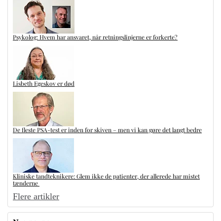
Psykolog: Hvem har ansvaret, når retningslinjerne er forkerte?
Lisbeth Egeskov er død
De fleste PSA-test er inden for skiven – men vi kan gøre det langt bedre
Kliniske tandteknikere: Glem ikke de patienter, der allerede har mistet
tænderne
Flere artikler