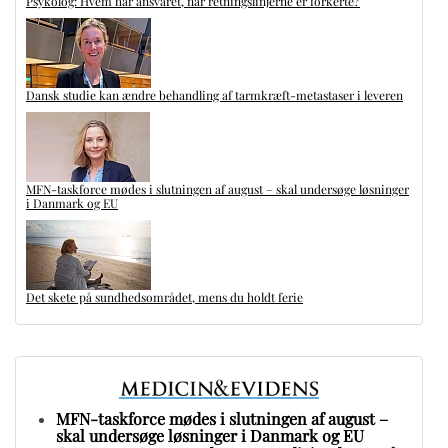
Psykolog: Hvem har ansvaret, når retningslinjerne er forkerte?
Dansk studie kan ændre behandling af tarmkræft-metastaser i leveren
MFN-taskforce mødes i slutningen af august – skal undersøge løsninger
i Danmark og EU
Det skete på sundhedsområdet, mens du holdt ferie
MFN-taskforce mødes i slutningen af august –
skal undersøge løsninger i Danmark og EU