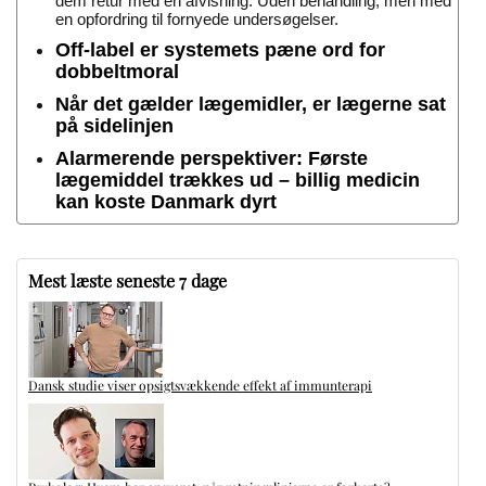
dem retur med en afvisning. Uden behandling, men med
en opfordring til fornyede undersøgelser.
Off-label er systemets pæne ord for
dobbeltmoral
Når det gælder lægemidler, er lægerne sat
på sidelinjen
Alarmerende perspektiver: Første
lægemiddel trækkes ud – billig medicin
kan koste Danmark dyrt
Mest læste seneste 7 dage
Dansk studie viser opsigtsvækkende effekt af immunterapi