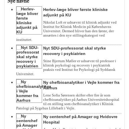
Nye navne
Herlev-læge bliver første kliniske
adjunkt på KU
Nikolai Loft er udnævnt til klinisk adjunkt ved
Institut for Klinisk Medicin på Københavns
Universitet. Dermed bliver han den første, der
ansættes i den nye stillingskategori ved
instituttet.
Nyt SDU-professorat skal styrke
recovery i psykiatrien
Stine Bjerrum Møller er udnævnt til professor i
klinisk psykologi og recovery i psykiatrisk
praksis ved Institut for Psykologi på Syddansk
Universitet.
Ny chefbioanalytiker i Vejle kommer fra
Aarhus
Lene Sofia Sørensen skifter efter fire år som
chefbioanalytiker på Aarhus Universitetshospital
til en stilling som chefbioanalytiker i Klinisk
Patologi på Sygehus Lillebælt i Vejle.
Ny centerchef på Amager og Hvidovre
Hospital