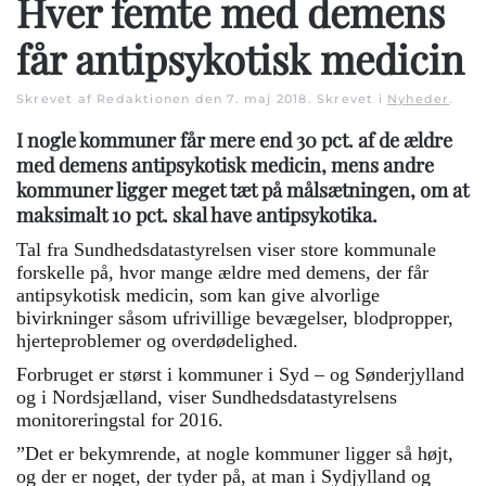
Hver femte med demens
får antipsykotisk medicin
Skrevet af Redaktionen den
7. maj 2018
. Skrevet i
Nyheder
.
I nogle kommuner får mere end 30 pct. af de ældre
med demens antipsykotisk medicin, mens andre
kommuner ligger meget tæt på målsætningen, om at
maksimalt 10 pct. skal have antipsykotika.
Tal fra Sundhedsdatastyrelsen viser store kommunale
forskelle på, hvor mange ældre med demens, der får
antipsykotisk medicin, som kan give alvorlige
bivirkninger såsom ufrivillige bevægelser, blodpropper,
hjerteproblemer og overdødelighed.
Forbruget er størst i kommuner i Syd – og Sønderjylland
og i Nordsjælland, viser Sundhedsdatastyrelsens
monitoreringstal for 2016.
”Det er bekymrende, at nogle kommuner ligger så højt,
og der er noget, der tyder på, at man i Sydjylland og