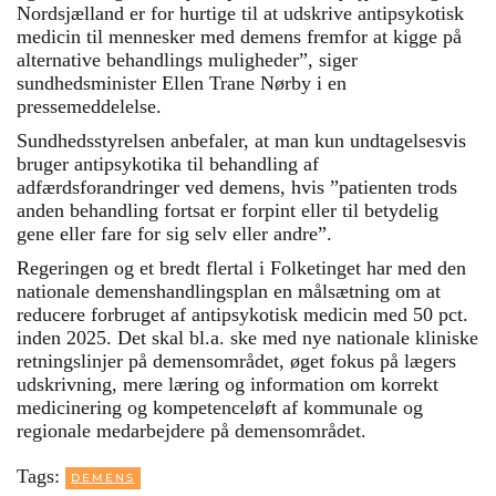
Nordsjælland er for hurtige til at udskrive antipsykotisk
medicin til mennesker med demens fremfor at kigge på
alternative behandlings muligheder”, siger
sundhedsminister Ellen Trane Nørby i en
pressemeddelelse.
Sundhedsstyrelsen anbefaler, at man kun undtagelsesvis
bruger antipsykotika til behandling af
adfærdsforandringer ved demens, hvis ”patienten trods
anden behandling fortsat er forpint eller til betydelig
gene eller fare for sig selv eller andre”.
Regeringen og et bredt flertal i Folketinget har med den
nationale demenshandlingsplan en målsætning om at
reducere forbruget af antipsykotisk medicin med 50 pct.
inden 2025. Det skal bl.a. ske med nye nationale kliniske
retningslinjer på demensområdet, øget fokus på lægers
udskrivning, mere læring og information om korrekt
medicinering og kompetenceløft af kommunale og
regionale medarbejdere på demensområdet.
Tags:
DEMENS