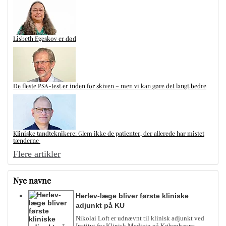
Lisbeth Egeskov er død
De fleste PSA-test er inden for skiven – men vi kan gøre det langt bedre
Kliniske tandteknikere: Glem ikke de patienter, der allerede har mistet
tænderne
Flere artikler
Nye navne
Herlev-læge bliver første kliniske
adjunkt på KU
Nikolai Loft er udnævnt til klinisk adjunkt ved
Institut for Klinisk Medicin på Københavns