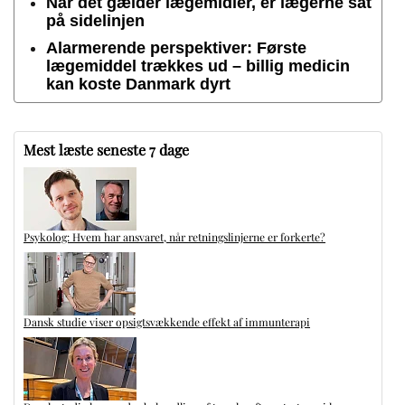
Når det gælder lægemidler, er lægerne sat
på sidelinjen
Alarmerende perspektiver: Første
lægemiddel trækkes ud – billig medicin
kan koste Danmark dyrt
Mest læste seneste 7 dage
Psykolog: Hvem har ansvaret, når retningslinjerne er forkerte?
Dansk studie viser opsigtsvækkende effekt af immunterapi