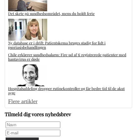
Det skete på sundhedsområdet, mens du holdt ferie
Ny database er i drift: Patientskema bruges stadig for lidt i
psoriasisbehandlingen
Chile erklærer sundhedsalarm: Fire ud af ti registrerede patienter med
hantavirus er døde
Hospitalsafdeling dropper rutinekontroller og får bedre tid til de akut
syge
Flere artikler
Tilmeld dig vores nyhedsbrev