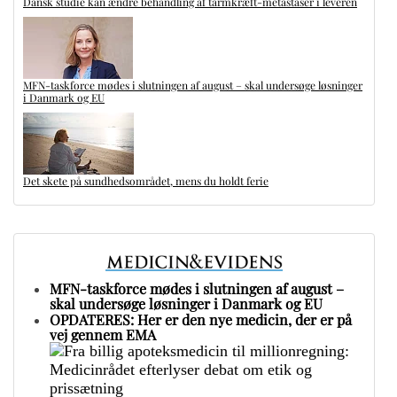
Dansk studie kan ændre behandling af tarmkræft-metastaser i leveren
MFN-taskforce mødes i slutningen af august – skal undersøge løsninger
i Danmark og EU
Det skete på sundhedsområdet, mens du holdt ferie
MFN-taskforce mødes i slutningen af august –
skal undersøge løsninger i Danmark og EU
OPDATERES: Her er den nye medicin, der er på
vej gennem EMA