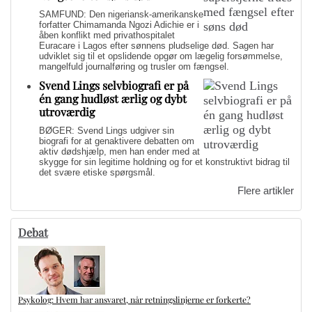
SAMFUND: Den nigeriansk-amerikanske
forfatter Chimamanda Ngozi Adichie er i
åben konflikt med privathospitalet
Euracare i Lagos efter sønnens pludselige død. Sagen har
udviklet sig til et opslidende opgør om lægelig forsømmelse,
mangelfuld journalføring og trusler om fængsel.
Svend Lings selvbiografi er på
én gang hudløst ærlig og dybt
utroværdig
BØGER: Svend Lings udgiver sin
biografi for at genaktivere debatten om
aktiv dødshjælp, men han ender med at
skygge for sin legitime holdning og for et konstruktivt bidrag til
det svære etiske spørgsmål.
Flere artikler
Debat
Psykolog: Hvem har ansvaret, når retningslinjerne er forkerte?