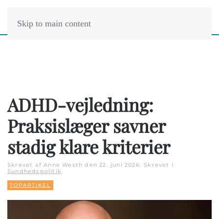
Skip to main content
ADHD-vejledning:
Praksislæger savner
stadig klare kriterier
Skrevet af Anne Westh den
22. juni 2026
. Skrevet i
Sundhedspolitik
.
TOPARTIKEL