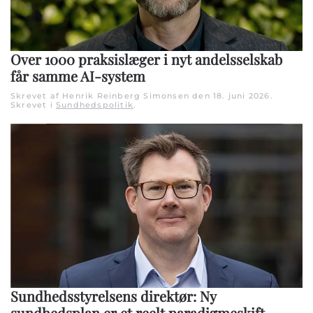
Over 1000 praksislæger i nyt andelsselskab
får samme AI-system
Skrevet af Henrik Reinberg Simonsen den
18. juni 2026
.
Skrevet i
Sundhedspolitik
.
Sundhedsstyrelsens direktør: Ny
sundhedsplan er et reelt paradigmeskift