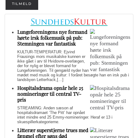
TILMELD
Lungeforeningens nye formand
hørte irsk folkemusik på pub:
Stemningen var fantastisk
KULTUR-TEMPERATUR: Ejvind
Frausings mors musikalske kunnen er
ikke gået i arv til Hvidovre-overlægen,
der for nylig er blevet formand for
Lungeforeningen. Til gengæld nyder han
mødet med musik og kultur: I foråret besøgte han en irsk pub i
landsbyen Letterfrack,[…]
Hospitalsdrama opnår hele 25
nomineringer til central TV-
pris
STREAMING: Anden sæson af
hospitalsdramaet ‘The Pitt’ har opnået
intet mindre end 25 Emmy-nomineringer. Heraf er 13 i
skuespillerkategorierne.
Litterær superstjerne trues med
fængsel efter søns død