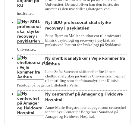
Universitet. Dermed bliver han den første, der
ansættes i den nye stillingskategori ved
instituttet.
Nyt SDU-professorat skal styrke
recovery i psykiatrien
Stine Bjerrum Møller er udnævnt til professor i
klinisk psykologi og recovery i psykiatrisk
praksis ved Institut for Psykologi på Syddansk
Universitet.
Ny chefbioanalytiker i Vejle kommer fra
Aarhus
Lene Sofia Sørensen skifter efter fire år som
chefbioanalytiker på Aarhus Universitetshospital
til en stilling som chefbioanalytiker i Klinisk
Patologi på Sygehus Lillebælt i Vejle.
Ny centerchef på Amager og Hvidovre
Hospital
Anne-Marie Bergstrøm er udpeget som centerchef
for det nye Center for Borgernær Sundhed på
Amager og Hvidovre Hospital.