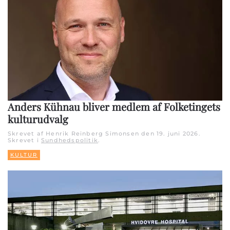
Anders Kühnau bliver medlem af Folketingets
kulturudvalg
Skrevet af Henrik Reinberg Simonsen den
19. juni 2026
.
Skrevet i
Sundhedspolitik
.
KULTUR