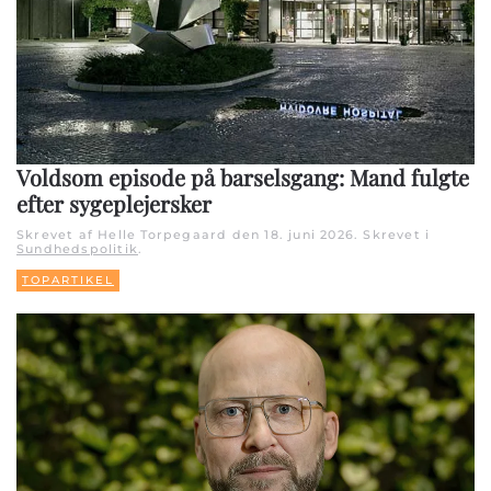
Voldsom episode på barselsgang: Mand fulgte
efter sygeplejersker
Skrevet af Helle Torpegaard den
18. juni 2026
. Skrevet i
Sundhedspolitik
.
TOPARTIKEL