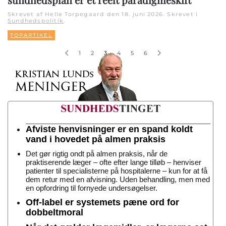
Skrevet af Helle Torpegaard den
18. juni 2026
. Skrevet i
Sundhedspolitik
.
TOPARTIKEL
1
2
3
4
5
6
Afviste henvisninger er en spand koldt
vand i hovedet på almen praksis
Det gør rigtig ondt på almen praksis, når de
praktiserende læger – ofte efter lange tilløb – henviser
patienter til specialisterne på hospitalerne – kun for at få
dem retur med en afvisning. Uden behandling, men med
en opfordring til fornyede undersøgelser.
Off-label er systemets pæne ord for
dobbeltmoral