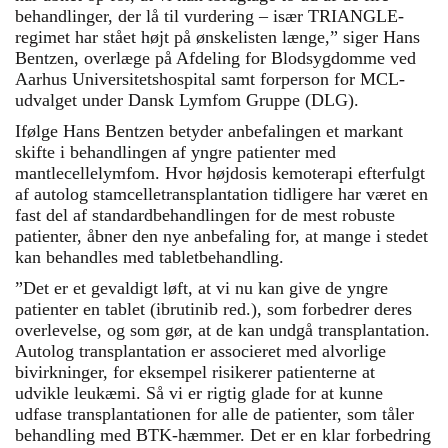
behandlinger, der lå til vurdering – især TRIANGLE-
regimet har stået højt på ønskelisten længe,” siger Hans
Bentzen, overlæge på Afdeling for Blodsygdomme ved
Aarhus Universitetshospital samt forperson for MCL-
udvalget under Dansk Lymfom Gruppe (DLG).
Ifølge Hans Bentzen betyder anbefalingen et markant
skifte i behandlingen af yngre patienter med
mantlecellelymfom. Hvor højdosis kemoterapi efterfulgt
af autolog stamcelletransplantation tidligere har været en
fast del af standardbehandlingen for de mest robuste
patienter, åbner den nye anbefaling for, at mange i stedet
kan behandles med tabletbehandling.
”Det er et gevaldigt løft, at vi nu kan give de yngre
patienter en tablet (ibrutinib red.), som forbedrer deres
overlevelse, og som gør, at de kan undgå transplantation.
Autolog transplantation er associeret med alvorlige
bivirkninger, for eksempel risikerer patienterne at
udvikle leukæmi. Så vi er rigtig glade for at kunne
udfase transplantationen for alle de patienter, som tåler
behandling med BTK-hæmmer. Det er en klar forbedring