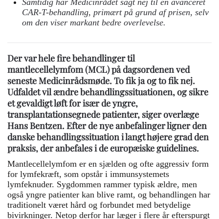
Samtidig har Medicinrådet sagt nej til en avanceret
CAR-T-behandling, primært på grund af prisen, selv
om den viser markant bedre overlevelse.
Der var hele fire behandlinger til
mantlecellelymfom (MCL) på dagsordenen ved
seneste Medicinrådsmøde. To fik ja og to fik nej.
Udfaldet vil ændre behandlingssituationen, og sikre
et gevaldigt løft for især de yngre,
transplantationsegnede patienter, siger overlæge
Hans Bentzen. Efter de nye anbefalinger ligner den
danske behandlingssituation i langt højere grad den
praksis, der anbefales i de europæiske guidelines.
Mantlecellelymfom er en sjælden og ofte aggressiv form
for lymfekræft, som opstår i immunsystemets
lymfeknuder. Sygdommen rammer typisk ældre, men
også yngre patienter kan blive ramt, og behandlingen har
traditionelt været hård og forbundet med betydelige
bivirkninger. Netop derfor har læger i flere år efterspurgt