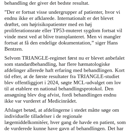
behandling der giver det bedste resultat.
”Der er fortsat visse undergrupper af patienter, hvor vi
endnu ikke er afklarede. Internationalt er det blevet
drøftet, om højrisikopatienter med en høj
proliferationsrate eller TP53-muteret sygdom fortsat vil
vinde mest ved at blive transplanteret. Men vi mangler
fortsat at få den endelige dokumentation,” siger Hans
Bentzen.
Selvom TRIANGLE-regimet først nu er blevet anbefalet
som standardbehandling, har flere hæmatologiske
afdelinger allerede haft erfaring med behandlingen. Kort
tid efter, at de første resultater fra TRIANGLE-studiet
blev offentliggjort i 2024, søgte MCL-udvalget om lov
til at etablere en national behandlingsprotokol. Den
ansøgning blev dog afvist, fordi behandlingen endnu
ikke var vurderet af Medicinrådet.
Afslaget betød, at afdelingerne i stedet måtte søge om
individuelle tilladelser i de regionale
lægemiddelkomitéer, hver gang de havde en patient, som
de vurderede kunne have gavn af behandlingen. Det har