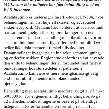
MCL, som ikke tidligere har fået behandling med en
BTK-hæmmer.
Acalabrutinib er undersøgt i fase II-studiet LY-004, hvor
behandlingen har vist høje effektrater og acceptabel
sikkerhedsprofil. Medicinrådet vurderer, at acalabrutinib
har sammenlignelig effekt og bivirkninger som den
eksisterende standardbehandling med ibrutinib, hvorfor
acalabrutinib bør ses som ligestillet med ibrutinib. Der er
heller ikke dokumenteret forskel i livskvalitet.
Datagrundlaget bygger på en indirekte sammenligning,
og er derfor usikker. Regionerne opfordres til at anvende
den af de to behandlinger, der er forbundet med færrest
omkostninger hos størstedelen af patienterne.
Acalabrutinib kan være et mere hensigtsmæssigt valg
end ibrutinib til patienter med blandt andet
hjertesygdom.
Behandling med acalabrutinib medfører udgifter på cirka
500.000 kr. for et gennemsnitligt behandlingsforløb på
12 måneder. Omkostningerne er baseret på offentlige
listepriser. Der er forhandlet en fortrolig rabat. Hvis