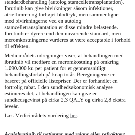
standardbehandling (autolog stamcelletransplantation).
Ibrutinib kan give bivirkninger såsom infektioner,
atrieflimren og forhøjet blodtryk, men sammenlignet
med bivirkningerne ved en autolog
stamcelletransplantation er disse mindre belastende.
Ibrutinib er dyrere end den nuværende standard, men
meromkostningerne vurderes at være acceptable i forhold
til effekten.
Medicinrådets udregninger viser, at behandlingen med
ibrutinib vil medføre en meromkostning på omkring
1.090.000 kr. per patient for et gennemsnitligt
behandlingsforløb på knap to år. Beregningerne er
baseret på officielle listepriser. Der er forhandlet en
fortrolig rabat. I den sundhedsøkonomisk analyse
estimeres det, at behandlingen kan give en
sundhedsgevinst på cirka 2,3 QALY og cirka 2,8 ekstra
leveår.
Læs Medicinrådets vurdering
her
.
Acalabrutinib til patienter med relaps eller refraktært