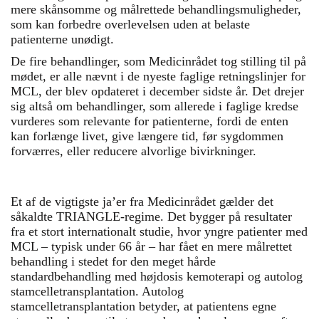
mere skånsomme og målrettede behandlingsmuligheder,
som kan forbedre overlevelsen uden at belaste
patienterne unødigt.
De fire behandlinger, som Medicinrådet tog stilling til på
mødet, er alle nævnt i de nyeste faglige retningslinjer for
MCL, der blev opdateret i december sidste år. Det drejer
sig altså om behandlinger, som allerede i faglige kredse
vurderes som relevante for patienterne, fordi de enten
kan forlænge livet, give længere tid, før sygdommen
forværres, eller reducere alvorlige bivirkninger.
Et af de vigtigste ja’er fra Medicinrådet gælder det
såkaldte TRIANGLE-regime. Det bygger på resultater
fra et stort internationalt studie, hvor yngre patienter med
MCL – typisk under 66 år – har fået en mere målrettet
behandling i stedet for den meget hårde
standardbehandling med højdosis kemoterapi og autolog
stamcelletransplantation. Autolog
stamcelletransplantation betyder, at patientens egne