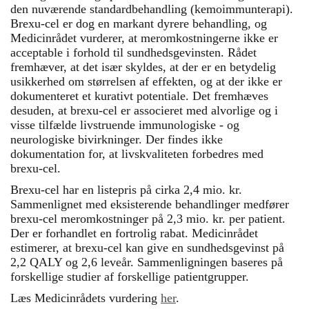
den nuværende standardbehandling (kemoimmunterapi).
Brexu-cel er dog en markant dyrere behandling, og
Medicinrådet vurderer, at meromkostningerne ikke er
acceptable i forhold til sundhedsgevinsten. Rådet
fremhæver, at det især skyldes, at der er en betydelig
usikkerhed om størrelsen af effekten, og at der ikke er
dokumenteret et kurativt potentiale. Det fremhæves
desuden, at brexu-cel er associeret med alvorlige og i
visse tilfælde livstruende immunologiske - og
neurologiske bivirkninger. Der findes ikke
dokumentation for, at livskvaliteten forbedres med
brexu-cel.
Brexu-cel har en listepris på cirka 2,4 mio. kr.
Sammenlignet med eksisterende behandlinger medfører
brexu-cel meromkostninger på 2,3 mio. kr. per patient.
Der er forhandlet en fortrolig rabat. Medicinrådet
estimerer, at brexu-cel kan give en sundhedsgevinst på
2,2 QALY og 2,6 leveår. Sammenligningen baseres på
forskellige studier af forskellige patientgrupper.
Læs Medicinrådets vurdering
her
.