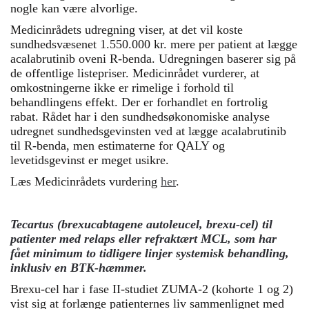
nogle kan være alvorlige.
Medicinrådets udregning viser, at det vil koste
sundhedsvæsenet 1.550.000 kr. mere per patient at lægge
acalabrutinib oveni R-benda. Udregningen baserer sig på
de offentlige listepriser. Medicinrådet vurderer, at
omkostningerne ikke er rimelige i forhold til
behandlingens effekt. Der er forhandlet en fortrolig
rabat. Rådet har i den sundhedsøkonomiske analyse
udregnet sundhedsgevinsten ved at lægge acalabrutinib
til R-benda, men estimaterne for QALY og
levetidsgevinst er meget usikre.
Læs Medicinrådets vurdering
her
.
Tecartus (brexucabtagene autoleucel, brexu-cel) til
patienter med relaps eller refraktært MCL, som har
fået minimum to tidligere linjer systemisk behandling,
inklusiv en BTK-hæmmer.
Brexu-cel har i fase II-studiet ZUMA-2 (kohorte 1 og 2)
vist sig at forlænge patienternes liv sammenlignet med