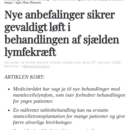
længe,” siger Hans Bentzen.
Nye anbefalinger sikrer
gevaldigt løft i
behandlingen af sjælden
lymfekræft
Skrevet af Anne Mette Steen-Andersen den
27. januar 2026
.
Skrevet i
Behandlinger
.
ARTIKLEN KORT:
Medicinrådet har sagt ja til nye behandlinger mod
mantlecellelymfom, som især forbedrer behandlingen
for yngre patienter.
En målrettet tabletbehandling kan nu erstatte
stamcelletransplantation for mange patienter og give
færre alvorlige bivirkninger.