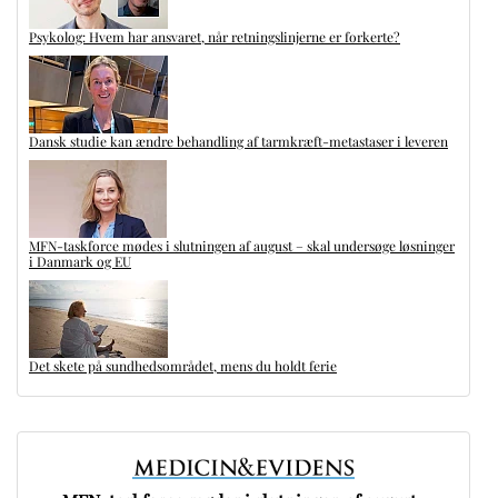
Psykolog: Hvem har ansvaret, når retningslinjerne er forkerte?
Dansk studie kan ændre behandling af tarmkræft-metastaser i leveren
MFN-taskforce mødes i slutningen af august – skal undersøge løsninger
i Danmark og EU
Det skete på sundhedsområdet, mens du holdt ferie