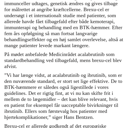
immunceller udtages, genetisk ændres og gives tilbage
for målrettet at angribe kræftcellerne. Brexu-cel er
undersøgt i et internationalt studie med patienter, som
allerede havde fået tilbagefald efter både kemoterapi,
immunterapi og behandling med en BTK-hæmmer. Efter
fem års opfølgning så man fortsat langvarige
behandlingseffekter og en høj samlet overlevelse, altså at
mange patienter levede markant længere.
På mødet anbefalede Medicinrådet acalabrutinib som
standardbehandling ved tilbagefald, mens brexu-cel blev
afvist.
”Vi har længe vidst, at acalabrutinib og ibrutinib, som er
den nuværende standard, er stort set lige effektive. De to
BTK-hæmmere er således også ligestillede i vores
guidelines. Det er rigtig fint, at vi nu kan skifte frit i
mellem de to lægemidler – det kan blive relevant, hvis
en patient for eksempel får uacceptable bivirkninger til
ibrutinib. Ellers som førstevalg hos patienter med
hjertekomplikationer,” siger Hans Bentzen.
Brexu-cel er allerede godkendt af det europæiske