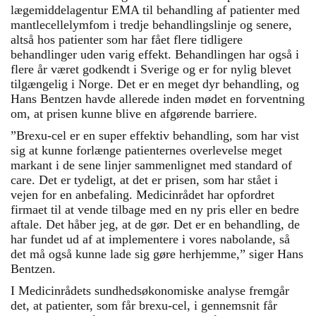
lægemiddelagentur EMA til behandling af patienter med
mantlecellelymfom i tredje behandlingslinje og senere,
altså hos patienter som har fået flere tidligere
behandlinger uden varig effekt. Behandlingen har også i
flere år været godkendt i Sverige og er for nylig blevet
tilgængelig i Norge. Det er en meget dyr behandling, og
Hans Bentzen havde allerede inden mødet en forventning
om, at prisen kunne blive en afgørende barriere.
”Brexu-cel er en super effektiv behandling, som har vist
sig at kunne forlænge patienternes overlevelse meget
markant i de sene linjer sammenlignet med standard of
care. Det er tydeligt, at det er prisen, som har stået i
vejen for en anbefaling. Medicinrådet har opfordret
firmaet til at vende tilbage med en ny pris eller en bedre
aftale. Det håber jeg, at de gør. Det er en behandling, de
har fundet ud af at implementere i vores nabolande, så
det må også kunne lade sig gøre herhjemme,” siger Hans
Bentzen.
I Medicinrådets sundhedsøkonomiske analyse fremgår
det, at patienter, som får brexu-cel, i gennemsnit får