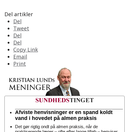
Del artikler
Del
Tweet
Del
Del
Copy Link
Email
Print
Afviste henvisninger er en spand koldt
vand i hovedet på almen praksis
Det gør rigtig ondt på almen praksis, når de
praktiserende læger – ofte efter lange tilløb – henviser