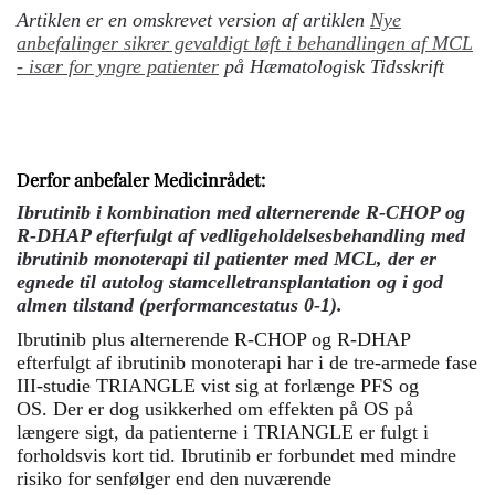
Artiklen er en omskrevet version af artiklen
Nye
anbefalinger sikrer gevaldigt løft i behandlingen af MCL
- især for yngre patienter
på Hæmatologisk Tidsskrift
Derfor anbefaler Medicinrådet:
Ibrutinib i kombination med alternerende R-CHOP og
R-DHAP efterfulgt af vedligeholdelsesbehandling med
ibrutinib monoterapi til patienter med MCL, der er
egnede til autolog stamcelletransplantation og i god
almen tilstand (performancestatus 0-1).
Ibrutinib plus alternerende R-CHOP og R-DHAP
efterfulgt af ibrutinib monoterapi har i de tre-armede fase
III-studie TRIANGLE vist sig at forlænge PFS og
OS. Der er dog usikkerhed om effekten på OS på
længere sigt, da patienterne i TRIANGLE er fulgt i
forholdsvis kort tid. Ibrutinib er forbundet med mindre
risiko for senfølger end den nuværende