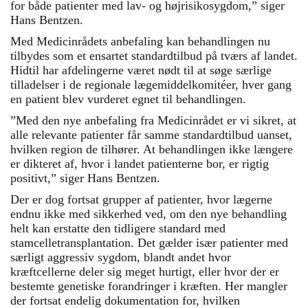
for både patienter med lav- og højrisikosygdom,” siger
Hans Bentzen.
Med Medicinrådets anbefaling kan behandlingen nu
tilbydes som et ensartet standardtilbud på tværs af landet.
Hidtil har afdelingerne været nødt til at søge særlige
tilladelser i de regionale lægemiddelkomitéer, hver gang
en patient blev vurderet egnet til behandlingen.
”Med den nye anbefaling fra Medicinrådet er vi sikret, at
alle relevante patienter får samme standardtilbud uanset,
hvilken region de tilhører. At behandlingen ikke længere
er dikteret af, hvor i landet patienterne bor, er rigtig
positivt,” siger Hans Bentzen.
Der er dog fortsat grupper af patienter, hvor lægerne
endnu ikke med sikkerhed ved, om den nye behandling
helt kan erstatte den tidligere standard med
stamcelletransplantation. Det gælder især patienter med
særligt aggressiv sygdom, blandt andet hvor
kræftcellerne deler sig meget hurtigt, eller hvor der er
bestemte genetiske forandringer i kræften. Her mangler
der fortsat endelig dokumentation for, hvilken