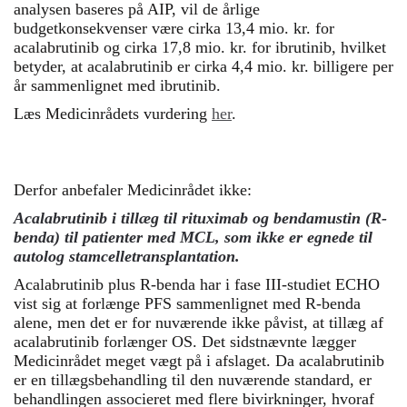
analysen baseres på AIP, vil de årlige
budgetkonsekvenser være cirka 13,4 mio. kr. for
acalabrutinib og cirka 17,8 mio. kr. for ibrutinib, hvilket
betyder, at acalabrutinib er cirka 4,4 mio. kr. billigere per
år sammenlignet med ibrutinib.
Læs Medicinrådets vurdering
her
.
Derfor anbefaler Medicinrådet ikke:
Acalabrutinib i tillæg til rituximab og bendamustin (R-
benda) til patienter med MCL, som ikke er egnede til
autolog stamcelletransplantation.
Acalabrutinib plus R-benda har i fase III-studiet ECHO
vist sig at forlænge PFS sammenlignet med R-benda
alene, men det er for nuværende ikke påvist, at tillæg af
acalabrutinib forlænger OS. Det sidstnævnte lægger
Medicinrådet meget vægt på i afslaget. Da acalabrutinib
er en tillægsbehandling til den nuværende standard, er
behandlingen associeret med flere bivirkninger, hvoraf