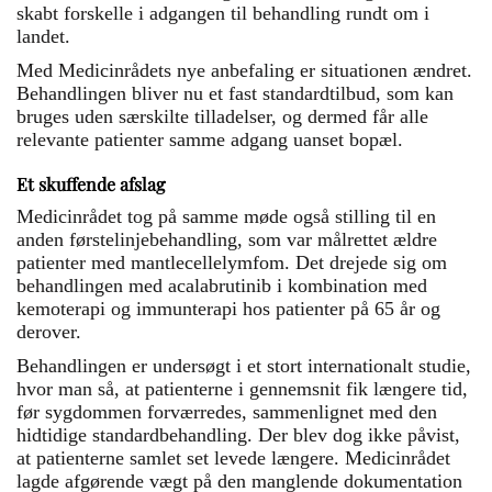
skabt forskelle i adgangen til behandling rundt om i
landet.
Med Medicinrådets nye anbefaling er situationen ændret.
Behandlingen bliver nu et fast standardtilbud, som kan
bruges uden særskilte tilladelser, og dermed får alle
relevante patienter samme adgang uanset bopæl.
Et skuffende afslag
Medicinrådet tog på samme møde også stilling til en
anden førstelinjebehandling, som var målrettet ældre
patienter med mantlecellelymfom. Det drejede sig om
behandlingen med acalabrutinib i kombination med
kemoterapi og immunterapi hos patienter på 65 år og
derover.
Behandlingen er undersøgt i et stort internationalt studie,
hvor man så, at patienterne i gennemsnit fik længere tid,
før sygdommen forværredes, sammenlignet med den
hidtidige standardbehandling. Der blev dog ikke påvist,
at patienterne samlet set levede længere. Medicinrådet
lagde afgørende vægt på den manglende dokumentation