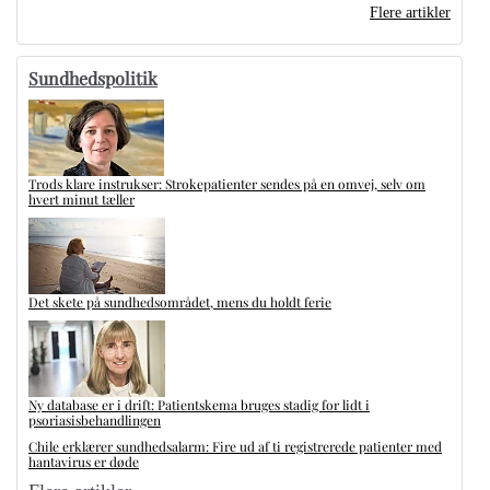
Flere artikler
Sundhedspolitik
Trods klare instrukser: Strokepatienter sendes på en omvej, selv om
hvert minut tæller
Det skete på sundhedsområdet, mens du holdt ferie
Ny database er i drift: Patientskema bruges stadig for lidt i
psoriasisbehandlingen
Chile erklærer sundhedsalarm: Fire ud af ti registrerede patienter med
hantavirus er døde