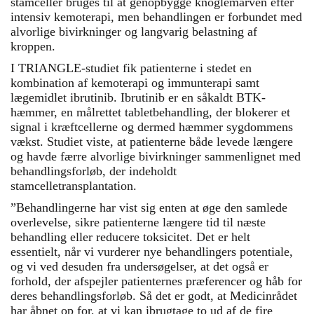
stamceller bruges til at genopbygge knoglemarven efter
intensiv kemoterapi, men behandlingen er forbundet med
alvorlige bivirkninger og langvarig belastning af
kroppen.
I TRIANGLE-studiet fik patienterne i stedet en
kombination af kemoterapi og immunterapi samt
lægemidlet ibrutinib. Ibrutinib er en såkaldt BTK-
hæmmer, en målrettet tabletbehandling, der blokerer et
signal i kræftcellerne og dermed hæmmer sygdommens
vækst. Studiet viste, at patienterne både levede længere
og havde færre alvorlige bivirkninger sammenlignet med
behandlingsforløb, der indeholdt
stamcelletransplantation.
”Behandlingerne har vist sig enten at øge den samlede
overlevelse, sikre patienterne længere tid til næste
behandling eller reducere toksicitet. Det er helt
essentielt, når vi vurderer nye behandlingers potentiale,
og vi ved desuden fra undersøgelser, at det også er
forhold, der afspejler patienternes præferencer og håb for
deres behandlingsforløb. Så det er godt, at Medicinrådet
har åbnet op for, at vi kan ibrugtage to ud af de fire