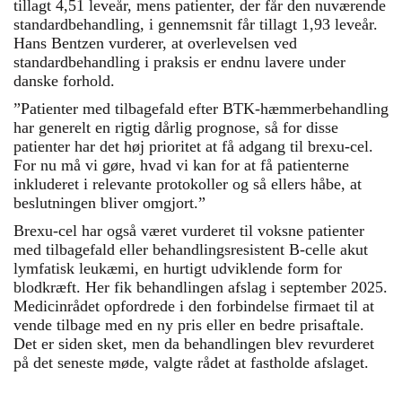
tillagt 4,51 leveår, mens patienter, der får den nuværende
standardbehandling, i gennemsnit får tillagt 1,93 leveår.
Hans Bentzen vurderer, at overlevelsen ved
standardbehandling i praksis er endnu lavere under
danske forhold.
”Patienter med tilbagefald efter BTK-hæmmerbehandling
har generelt en rigtig dårlig prognose, så for disse
patienter har det høj prioritet at få adgang til brexu-cel.
For nu må vi gøre, hvad vi kan for at få patienterne
inkluderet i relevante protokoller og så ellers håbe, at
beslutningen bliver omgjort.”
Brexu-cel har også været vurderet til voksne patienter
med tilbagefald eller behandlingsresistent B-celle akut
lymfatisk leukæmi, en hurtigt udviklende form for
blodkræft. Her fik behandlingen afslag i september 2025.
Medicinrådet opfordrede i den forbindelse firmaet til at
vende tilbage med en ny pris eller en bedre prisaftale.
Det er siden sket, men da behandlingen blev revurderet
på det seneste møde, valgte rådet at fastholde afslaget.