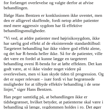
for forlænget overlevelse og valgte derfor at afvise
behandlingen.
Ifølge Hans Bentzen er konklusionen ikke uventet, men
den er alligevel skuffende, fordi netop ældre patienter
med mere aggressiv sygdom har få effektive
behandlingsmuligheder.
”Vi ved, at ældre patienter med højrisikosygdom, ikke
har særlig god effekt af de eksisterende standardtilbud:
Targeteret behandling har ikke videre god effekt alene,
og det har R-benda heller ikke. Så for de patienter, ville
det være en fordel at kunne lægge en targeteret
behandling oveni R-benda for at løfte effekten. Det kan
godt være, at vi ikke vinder noget videre på
overlevelsen, men vi kan skyde tiden til progression. Og
det er super relevant – især fordi vi har begrænsede
muligheder for at tilbyde effektiv behandling i de sene
linjer,” siger Hans Bentzen.
Han peger samtidig på, at behandlingen ikke er
tidsbegrænset, hvilket betyder, at patienterne skal være i
behandling så længe, sygdommen holdes i ro. Det øger