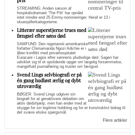
pris
STREAMING: Anden sæson af
hospitalsdramaet ‘The Pitt’ har opnået
intet mindre end 25 Emmy-nomineringer. Heraf er 13 i
skuespillerkategorierne.
Litterær superstjerne trues med
fængsel efter søns død
SAMFUND: Den nigeriansk-amerikanske
forfatter Chimamanda Ngozi Adichie er i
åben konflikt med privathospitalet
Euracare i Lagos efter sønnens pludselige død. Sagen har
udviklet sig til et opslidende opgør om lægelig forsømmelse,
mangelfuld journalføring og trusler om fængsel.
Svend Lings selvbiografi er på
én gang hudløst ærlig og dybt
utroværdig
BØGER: Svend Lings udgiver sin
biografi for at genaktivere debatten om
aktiv dødshjælp, men han ender med at
skygge for sin legitime holdning og for et konstruktivt bidrag til
det svære etiske spørgsmål.
Flere artikler