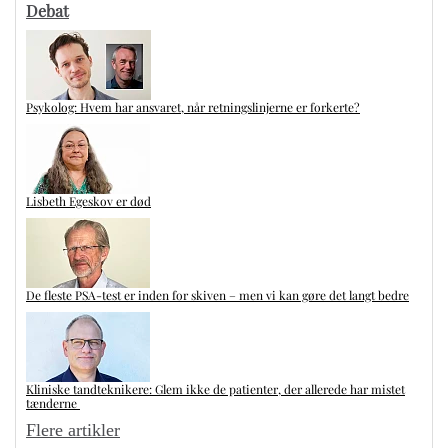
Debat
Psykolog: Hvem har ansvaret, når retningslinjerne er forkerte?
Lisbeth Egeskov er død
De fleste PSA-test er inden for skiven – men vi kan gøre det langt bedre
Kliniske tandteknikere: Glem ikke de patienter, der allerede har mistet
tænderne
Flere artikler