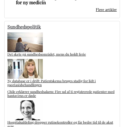
for ny medicin
Flere artikler
Sundhedspolitik
Det skete på sundhedsområdet, mens du holdt ferie
Ny database er i drift: Patientskema bruges stadig for lidt i
psoriasisbehandlingen
Chile erklærer sundhedsalarm: Fire ud af ti registrerede patienter med
hantavirus er døde
Hospitalsafdeling dropper rutinekontroller og får bedre tid til de akut
syge