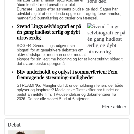
forfatter Chimamanda Ngozi Adichie er i
åben konflikt med privathospitalet
Euracare i Lagos efter sønnens pludselige død. Sagen har
udviklet sig til et opslidende opgør om lægelig forsømmelse,
mangelfuld journalføring og trusler om fængsel.
Svend Lings selvbiografi er på
én gang hudløst ærlig og dybt
utroværdig
BØGER: Svend Lings udgiver sin
biografi for at genaktivere debatten om
aktiv dødshjælp, men han ender med at
skygge for sin legitime holdning og for et konstruktivt bidrag til
det svære etiske spørgsmål.
Bliv underholdt og oplyst i sommerferien: Fem
fremragende streaming-muligheder
STREAMING: Mangler du lidt underholdning i ferien, der både
oplyser og inspirerer? Medicinske Tidsskrifter har fundet de
bedst anmeldte film, TV-udsendelser og dokumentarer fra
2026. De har alle scoret 5 ud af 6 stjerner.
Flere artikler
Debat