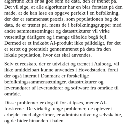
algoritme kun er så god som de data, den er trænet på.
Det vil sige, at alle algoritmer har en bias forstået på den
måde, at de kan løse en opgave perfekt i en befolkning,
der der er sammensat præcis, som populationen bag de
data, de er trænet på, mens de i befolkningsgrupper med
andre sammensætninger og datastrukturer vil virke
væsentligt dårligere og i mange tilfælde begå fejl.
Dermed er et indkøbt AI-produkt ikke pålideligt, før det
er testet og potentielt gennemtrænet på data fra den
lokale population, hvor det skal anvendes.
Selv et redskab, der er udviklet og trænet i Aalborg, vil
ikke umiddelbart kunne anvendes i Hovedstaden, fordi
der også internt i Danmark er forskellige
befolkningssammensætninger, datastrukturer og
leverandører af leverandører og software fra område til
område.
Disse problemer er dog til for at løses, mener AI-
forskerne. De virkelig tunge problemer, de oplever i
arbejdet med algoritmer, er administrative og selvskabte,
og de bider hinanden i halen.