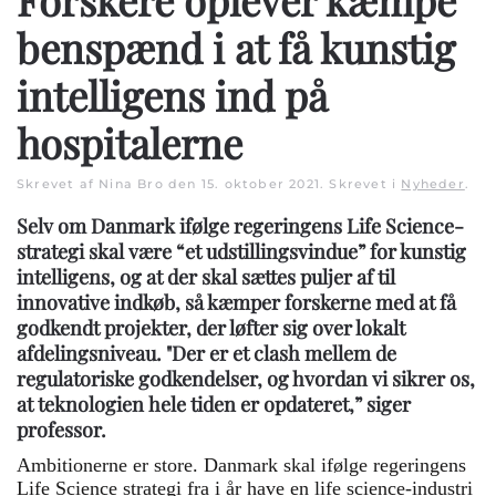
benspænd i at få kunstig
intelligens ind på
hospitalerne
Skrevet af Nina Bro den
15. oktober 2021
. Skrevet i
Nyheder
.
Selv om Danmark ifølge regeringens Life Science-
strategi skal være “et udstillingsvindue” for kunstig
intelligens, og at der skal sættes puljer af til
innovative indkøb, så kæmper forskerne med at få
godkendt projekter, der løfter sig over lokalt
afdelingsniveau. "Der er et clash mellem de
regulatoriske godkendelser, og hvordan vi sikrer os,
at teknologien hele tiden er opdateret,” siger
professor.
Ambitionerne er store. Danmark skal ifølge regeringens
Life Science strategi fra i år have en life science-industri