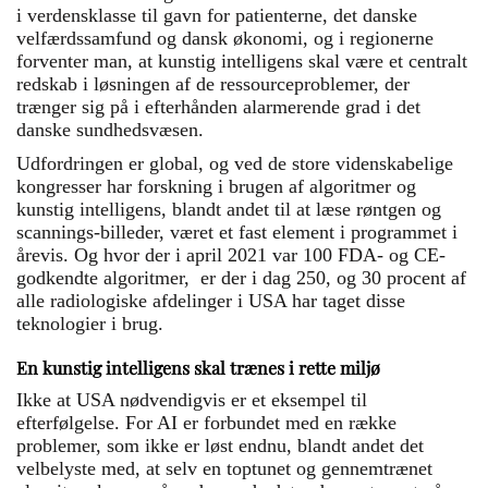
i verdensklasse til gavn for patienterne, det danske
velfærdssamfund og dansk økonomi, og i regionerne
forventer man, at kunstig intelligens skal være et centralt
redskab i løsningen af de ressourceproblemer, der
trænger sig på i efterhånden alarmerende grad i det
danske sundhedsvæsen.
Udfordringen er global, og ved de store videnskabelige
kongresser har forskning i brugen af algoritmer og
kunstig intelligens, blandt andet til at læse røntgen og
scannings-billeder, været et fast element i programmet i
årevis. Og hvor der i april 2021 var 100 FDA- og CE-
godkendte algoritmer, er der i dag 250, og 30 procent af
alle radiologiske afdelinger i USA har taget disse
teknologier i brug.
En kunstig intelligens skal trænes i rette miljø
Ikke at USA nødvendigvis er et eksempel til
efterfølgelse. For AI er forbundet med en række
problemer, som ikke er løst endnu, blandt andet det
velbelyste med, at selv en toptunet og gennemtrænet