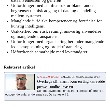
dataanvendelsen og generelt
Udfordringer med it-infrastruktur blandt andet
begrænset teknisk adgang til data og datadeling
mellem systemer.
Manglende juridiske kompetencer og forståelse for
kunstig intelligens.
Usikkerhed om etisk retning, ansvarlig anvendelse
og manglende transparens.
Udfordringer med organisering herunder manglende
ledelsesopbakning og projektforankring.
Udfordrende samarbejde med leverandører.
Relateret artikel
[CATEGORY-NAME]
| FREDAG, 15. OKTOBER 2021 09:53
Overlæge slår alarm: Kun én ting kan redde
presset sundhedsvæsen
Sundhedsvæsenet er ekstremt presset på grund af
et stigende antal undersøgelser. De seneste ti år