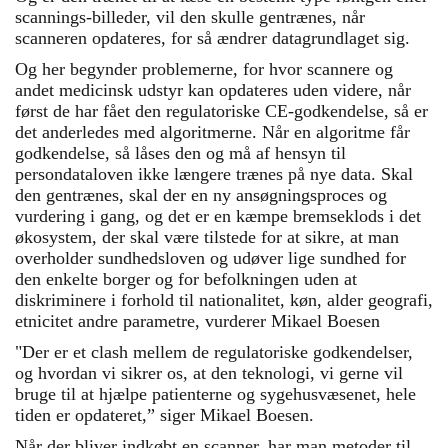
scannings-billeder, vil den skulle gentrænes, når
scanneren opdateres, for så ændrer datagrundlaget sig.
Og her begynder problemerne, for hvor scannere og
andet medicinsk udstyr kan opdateres uden videre, når
først de har fået den regulatoriske CE-godkendelse, så er
det anderledes med algoritmerne. Når en algoritme får
godkendelse, så låses den og må af hensyn til
persondataloven ikke længere trænes på nye data. Skal
den gentrænes, skal der en ny ansøgningsproces og
vurdering i gang, og det er en kæmpe bremseklods i det
økosystem, der skal være tilstede for at sikre, at man
overholder sundhedsloven og udøver lige sundhed for
den enkelte borger og for befolkningen uden at
diskriminere i forhold til nationalitet, køn, alder geografi,
etnicitet andre parametre,
vurderer Mikael Boesen
"Der er et clash mellem de regulatoriske godkendelser,
og hvordan vi sikrer os, at den teknologi, vi gerne vil
bruge til at hjælpe patienterne og sygehusvæsenet, hele
tiden er opdateret,” siger Mikael Boesen.
Når der bliver indkøbt en scanner, har man metoder til