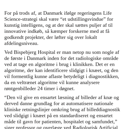
For på trods af, at Danmark ifølge regeringens Life
Science-strategi skal være “et udstillingsvindue” for
kunstig intelligens, og at der skal sættes puljer af til
innovative indkøb, så kæmper forskerne med at få
godkendt projekter, der løfter sig over lokalt
afdelingsniveau.
Ved Bispebjerg Hospital er man netop nu som nogle af
de første i Danmark inden for det radiologiske område
ved at tage en algoritme i brug i klinikken. Det er en
algoritme, der kan identificere slidgigt i knæet, og den
vil formentlig kunne aflaste betydeligt i diagnostikken,
da en veltrænet algoritme vil kunne analysere
røntgenbilleder 24 timer i døgnet.
“Den vil give en ensartet læsning af billeder af knæ og
derved danne grundlag for at automatisere nationale
kliniske retningslinjer omkring brug af billeddiagnostik
ved slidgigt i knæet på en standardiseret og ensartet
måde til gavn for patienten, hospitalet og samfundet,”
siger
professor og overlæge ved Radiologisk Artificial