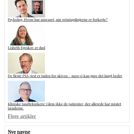
Psykolog: Hvem har ansvaret, når retningslinjerne er forkerte?
Lisbeth Egeskov er død
De fleste PSA-test er inden for skiven – men vi kan gøre det langt bedre
Kliniske tandteknikere: Glem ikke de patienter, der allerede har mistet
tænderne
Flere artikler
Nye navne