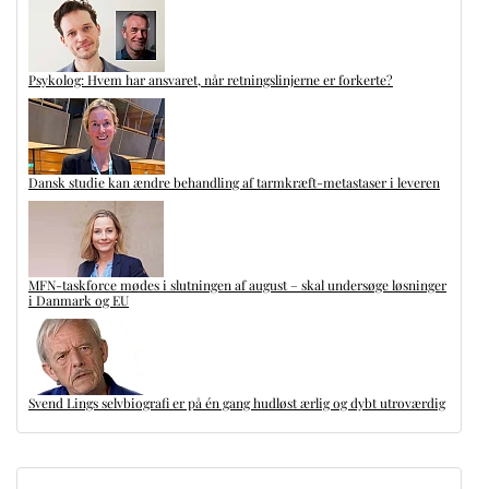
Psykolog: Hvem har ansvaret, når retningslinjerne er forkerte?
Dansk studie kan ændre behandling af tarmkræft-metastaser i leveren
MFN-taskforce mødes i slutningen af august – skal undersøge løsninger
i Danmark og EU
Svend Lings selvbiografi er på én gang hudløst ærlig og dybt utroværdig