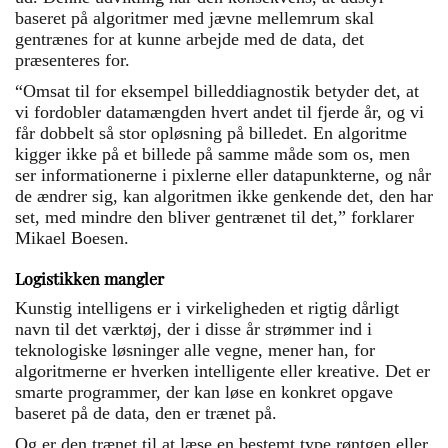
baseret på algoritmer med jævne mellemrum skal
gentrænes for at kunne arbejde med de data, det
præsenteres for.
“Omsat til for eksempel billeddiagnostik betyder det, at
vi fordobler datamængden hvert andet til fjerde år, og vi
får dobbelt så stor opløsning på billedet. En algoritme
kigger ikke på et billede på samme måde som os, men
ser informationerne i pixlerne eller datapunkterne, og når
de ændrer sig, kan algoritmen ikke genkende det, den har
set, med mindre den bliver gentrænet til det,” forklarer
Mikael Boesen.
Logistikken mangler
Kunstig intelligens er i virkeligheden et rigtig dårligt
navn til det værktøj, der i disse år strømmer ind i
teknologiske løsninger alle vegne, mener han, for
algoritmerne er hverken intelligente eller kreative. Det er
smarte programmer, der kan løse en konkret opgave
baseret på de data, den er trænet på.
Og er den trænet til at læse en bestemt type røntgen eller