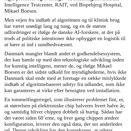
Intelligence Testcenter, RAIT, ved Bispebjerg Hospital,
Mikael Boesen.
Men vejen fra indkøb af algoritmen og til klinisk brug
har været unødigt lang og tung, og en de største
udfordringer er ifølge de danske AI-forskere, at der på
trods af politiske intentioner ikke opbygget en logistik til
at bære ai ind i sundhedsvæsnet.
Danmark mangler blandt andet et godkendelsessystem,
der kan hamle op med den teknologiske udvikling inden
for kunstig intelligens, mener de, og ifølge Mikael
Boesen er det sidste udkald for myndighederne, hvis ikke
Danmark skal ende med at foretage en række mislykkede
indkøb af algoritmebaseret udstyr fra udlandet, som ikke
kan garanteres at virke efter hensigten ved installation.
En tommelfingerregel, som illustrerer problemet fint, er,
at størrelsen på elektroniske chip halveres hvert halve år,
og samtidig bliver chippen dobbelt så hurtig. Sådan har
det været siden 60´erne, og hver gang chippen ændrer
konfiguration, leverer den også data, der ser anderledes
ud. Denne udvikling har den konsekvens, at udstyr